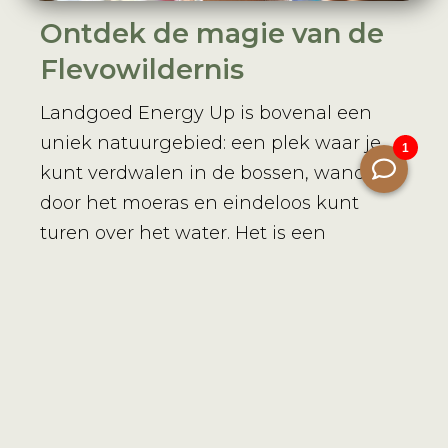
Ontdek de magie van de
Flevowildernis
Landgoed Energy Up is bovenal een
uniek natuurgebied: een plek waar je
kunt verdwalen in de bossen, wandelen
door het moeras en eindeloos kunt
turen over het water. Het is een
idyllische plek die je uitnodigt om terug
te keren naar je kern en jezelf op
verschillende niveaus te voeden, zodat
je opgeladen weer naar huis gaat. Een
plek waar rust, verbinding en
persoonlijke groei samenkomen.