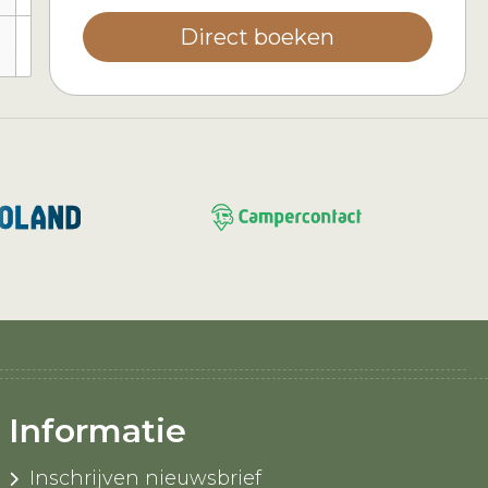
Direct boeken
-
-
-
Informatie
Inschrijven nieuwsbrief