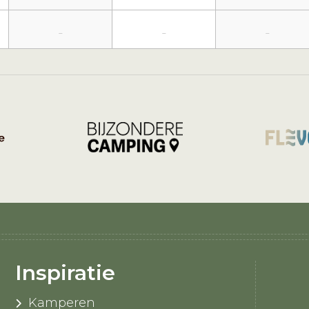
-
-
-
Inspiratie
Kamperen