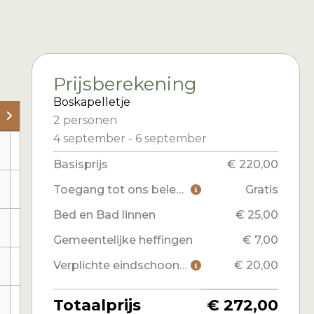
Prijsberekening
Boskapelletje
wo 9 sep
zo 13 sep
ma 14 sep
2 personen
4 september
-
6 september
€ 272,00
€ 272,00
€ 272,00
Basisprijs
€ 220,00
€ 385,50
€ 385,50
Toegang tot ons belevingsprogramma
Gratis
-
Bed en Bad linnen
€ 25,00
€ 499,00
-
-
Gemeentelijke heffingen
€ 7,00
Verplichte eindschoonmaak
€ 20,00
-
-
-
Totaalprijs
€ 272,00
-
-
-