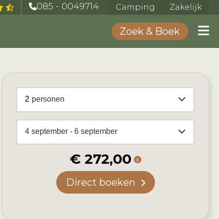
085 - 0049714
Camping
Zakelijk
Zoek & Boek
2
personen
4 september - 6 september
€ 272,00
Direct boeken