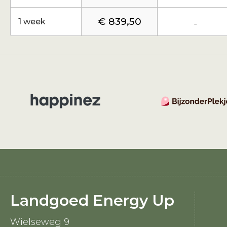
€ 839,50
1 week
-
Landgoed Energy Up
Wielseweg 9