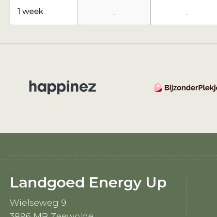
1 week
-
-
Landgoed Energy Up
Wielseweg 9
3896 MB Zeewolde