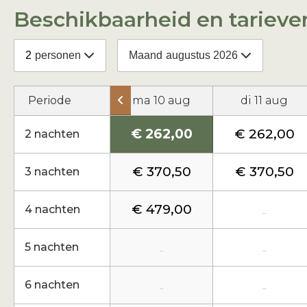
Beschikbaarheid en tarieve
2
personen
Maand
augustus 2026
Periode
ma 10 aug
di 11 aug
€ 262,00
€ 262,00
2 nachten
€ 370,50
€ 370,50
3 nachten
€ 479,00
4 nachten
-
5 nachten
-
-
6 nachten
-
-