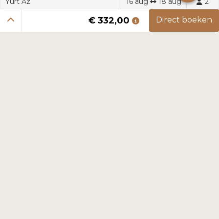
Yurt Az
16 aug
18 aug
2
5 nachten
-
-
-
€ 332,00
Direct boeken
6 nachten
-
-
-
1 week
-
-
-
2 weken
-
-
-
Landgoed Energy Up