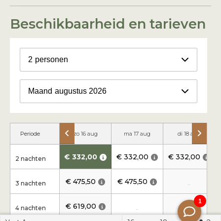
Beschikbaarheid en tarieven
2
personen
Maand
augustus 2026
Periode
zo 16 aug
ma 17 aug
di 18 aug
€ 332,00
€ 332,00
€ 332,00
2 nachten
€ 475,50
€ 475,50
3 nachten
-
€ 619,00
4 nachten
-
-