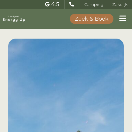
4.5
Camping
Zakelijk
Zoek & Boek