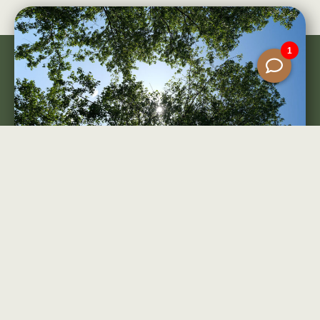
Fietsverhuur: De Leeuw
Tweewielers
Wil je een fiets
huren
? Op slechts 15
minuten rijden van het landgoed
bevindt zich fietsenwinkel De Leeuw
Tweewielers, gelegen in het hart van
Zeewolde. Met een ruime selectie aan