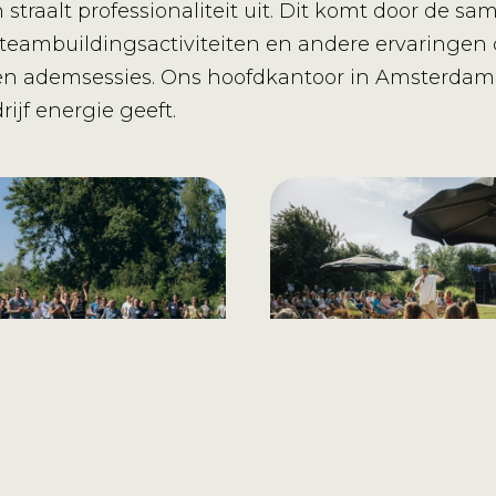
straalt professionaliteit uit. Dit komt door de 
 van teambuildingsactiviteiten en andere ervaringe
en en ademsessies. Ons hoofdkantoor in Amster
ijf energie geeft.
ags teamevent
Bedrijfsevent