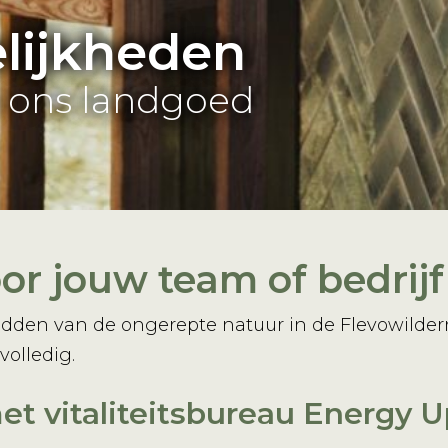
lijkheden
p ons landgoed
or jouw team of bedrijf
idden van de ongerepte natuur in de Flevowilde
olledig.
t vitaliteitsbureau Energy U