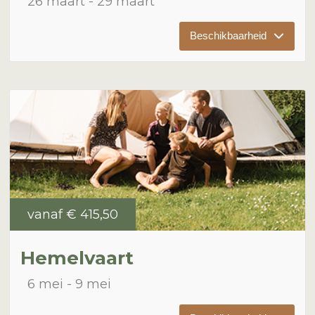
26 maart
29 maart
Beschikbaarheid
vanaf
€ 415,50
Hemelvaart
6 mei
9 mei