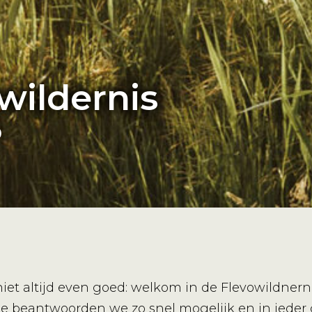
wildernis
p
iet altijd even goed: welkom in de Flevowildnernis
e beantwoorden we zo snel mogelijk en in ieder g