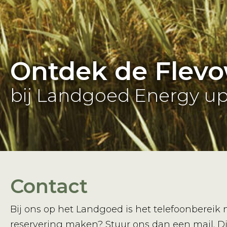
Ontdek de Flevo
bij Landgoed Energy u
Contact
Bij ons op het Landgoed is het telefoonbereik n
reservering maken? Stuur ons dan een mail. Di