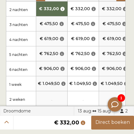
€ 332,00
€ 332,00
€ 332,00
2 nachten
€ 475,50
€ 475,50
€ 475,50
3 nachten
€ 619,00
€ 619,00
€ 619,00
4 nachten
€ 762,50
€ 762,50
€ 762,50
5 nachten
€ 906,00
€ 906,00
€ 906,00
6 nachten
€ 1.049,50
€ 1.049,50
€ 1.049,50
1 week
2 weken
-
-
-
€ 1.938,50
€ 1.938,50
Droomdome
13 aug
15 aug
2
3 weken
-
€ 1.851,84
€ 1.851,84
€ 332,00
Direct boeken